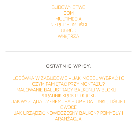
BUDOWNICTWO
DOM
MULTIMEDIA
NIERUCHOMOŚCI
OGRÓD
WNĘTRZA
OSTATNIE WPISY:
LODÓWKA W ZABUDOWIE – JAKI MODEL WYBRAĆ I O
CZYM PAMIĘTAĆ PRZY MONTAŻU?
MALOWANIE BALUSTRADY BALKONU W BLOKU –
PORADNIK KROK PO KROKU
JAK WYGLĄDA CZEREMCHA – OPIS GATUNKU, LIŚCIE I
OWOCE
JAK URZĄDZIĆ NOWOCZESNY BALKON? POMYSŁY I
ARANŻACJA