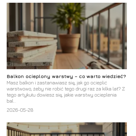
Balkon ocieplony warstwy – co warto wiedzieć?
Masz balkon i zastanawiasz się, jak go ocieplić
warstwowo, żeby nie robić tego drugi raz za kilka lat? Z
tego artykułu dowiesz się, jakie warstwy ocieplenia
bal...
2026-05-28