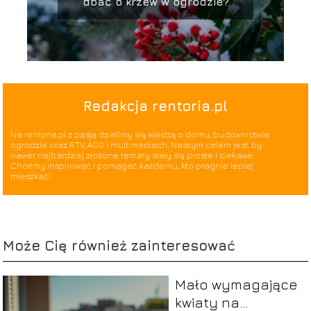
dbać o krzew w ogrodzie?
Redakcja rentoria.pl
Na rentoria.pl z pasją dzielimy się wiedzą o domu, budownictwie,
ogrodzie oraz RTV, AGD i multimediach. Naszym celem jest, by
nawet najbardziej złożone tematy stały się proste i ciekawe.
Chcemy inspirować i pomagać każdemu, kto pragnie lepiej
mieszkać!
Może Cię również zainteresować
Mało wymagające
kwiaty na