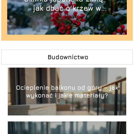
jak dbać o krzew w
ogrodzie?
Budownictwo
Ocieplenie balkonu od góry – jak
wykonać i jakie materiały?