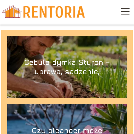
Cebula dymka Sturon –
uprawa, sadzenie,
pielęgnacja
Czy oleander może