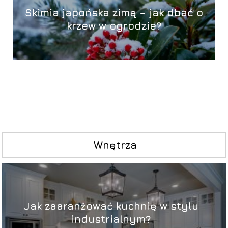
Skimia japońska zimą – jak dbać o
krzew w ogrodzie?
Wnętrza
Jak zaaranżować kuchnię w stylu
industrialnym?