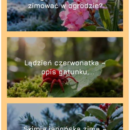
zimować w ogrodzie?
Poradnik uprawy
Lądzień czerwonatka –
opis gatunku,
występowanie, ugryzienia
Skimia japońska zimą –